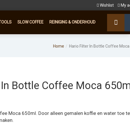
Wishlist
My a
TOOLS
SLOW COFFEE
REINIGING & ONDERHOUD
Home
Hario Filter In Bottle Coffee Moc
r In Bottle Coffee Moca 650m
offee Moca 650ml. Door alleen gemalen koffie en water toe te
 maken.