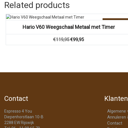
Related products
Vergelijk
Aanbieding!
Hario V60 Weegschaal Metaal met Timer
Oorspronkelijke
Huidige
€
119,95
€
99,95
prijs
prijs
was:
is:
€119,95.
€99,95.
Contact
Klanten
Algemene 
Espresso 4 You
Diepenhorstlaan 10-B
Annuleren 
2288 EW Rijswijk
Contact