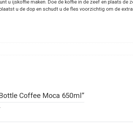
t u ijskoffie maken. Doe de koffie in de zeef en plaats de zeef
laatst u de dop en schudt u de fles voorzichtig om de extrac
In Bottle Coffee Moca 650ml”
.