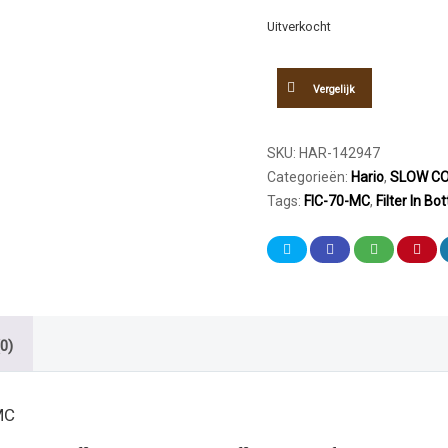
Uitverkocht
Vergelijk
SKU:
HAR-142947
Categorieën:
Hario
,
SLOW CO
Tags:
FIC-70-MC
,
Filter In Bot
0)
MC