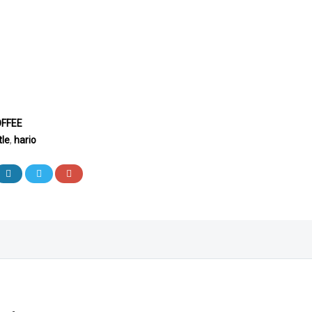
FFEE
tle
,
hario