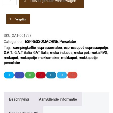
Toevoegen aan winkelwagen
Italia
Tricolore
Percolator
1
Vergelijk
kops
aantal
SKU:
GAT-001753
Categorieën:
ESPRESSOMACHINE
,
Percolator
Tags:
campingkoffie
,
espressomaker
,
espressopot
,
espressopotje
,
G.A.T.
,
G.A.T. italia
,
GAT Italia
,
moka inductie
,
moka pot
,
moka RVS
,
mokapot
,
mokapotje
,
mokkamaker
,
mokkapot
,
mokkapotje
,
percolator
Beschrijving
Aanvullende informatie