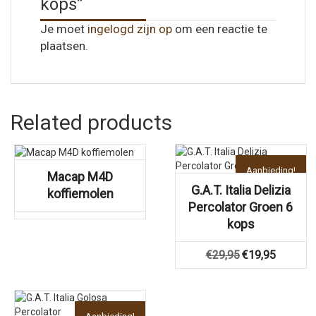
kops”
Je moet
ingelogd zijn op
om een reactie te
plaatsen.
Related products
Aanbieding!
Macap M4D
G.A.T. Italia Delizia
koffiemolen
Percolator Groen 6
kops
Oorspronkelijke
Huidige
€
29,95
€
19,95
prijs
prijs
was:
is:
€29,95.
€19,95.