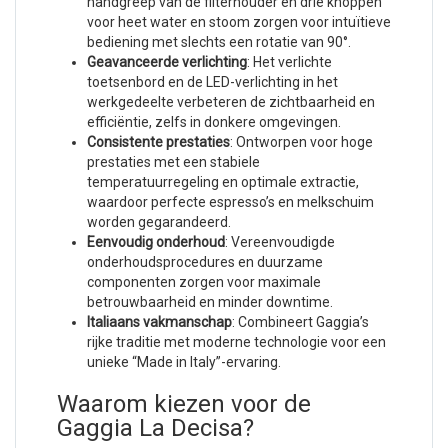
handgreep van de filterhouder en drie knoppen
voor heet water en stoom zorgen voor intuïtieve
bediening met slechts een rotatie van 90°.
Geavanceerde verlichting
: Het verlichte
toetsenbord en de LED-verlichting in het
werkgedeelte verbeteren de zichtbaarheid en
efficiëntie, zelfs in donkere omgevingen.
Consistente prestaties
: Ontworpen voor hoge
prestaties met een stabiele
temperatuurregeling en optimale extractie,
waardoor perfecte espresso’s en melkschuim
worden gegarandeerd.
Eenvoudig onderhoud
: Vereenvoudigde
onderhoudsprocedures en duurzame
componenten zorgen voor maximale
betrouwbaarheid en minder downtime.
Italiaans vakmanschap
: Combineert Gaggia’s
rijke traditie met moderne technologie voor een
unieke “Made in Italy”-ervaring.
Waarom kiezen voor de
Gaggia La Decisa?