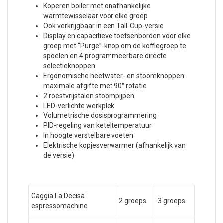
Koperen boiler met onafhankelijke
warmtewisselaar voor elke groep
Ook verkrijgbaar in een Tall-Cup-versie
Display en capacitieve toetsenborden voor elke
groep met “Purge”-knop om de koffiegroep te
spoelen en 4 programmeerbare directe
selectieknoppen
Ergonomische heetwater- en stoomknoppen:
maximale afgifte met 90° rotatie
2 roestvrijstalen stoompijpen
LED-verlichte werkplek
Volumetrische dosisprogrammering
PID-regeling van keteltemperatuur
In hoogte verstelbare voeten
Elektrische kopjesverwarmer (afhankelijk van
de versie)
Gaggia La Decisa
2 groeps
3 groeps
espressomachine