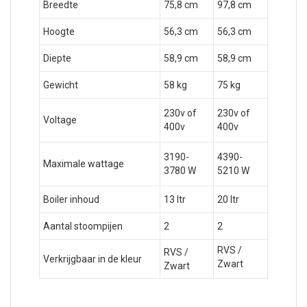
Breedte
75,8 cm
97,8 cm
Hoogte
56,3 cm
56,3 cm
Diepte
58,9 cm
58,9 cm
Gewicht
58 kg
75 kg
230v of
230v of
Voltage
400v
400v
3190-
4390-
Maximale wattage
3780 W
5210 W
Boiler inhoud
13 ltr
20 ltr
Aantal stoompijen
2
2
RVS /
RVS /
Verkrijgbaar in de kleur
Zwart
Zwart