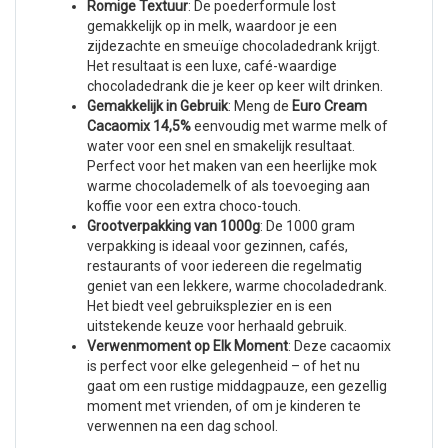
Romige Textuur
: De poederformule lost
gemakkelijk op in melk, waardoor je een
zijdezachte en smeuïge chocoladedrank krijgt.
Het resultaat is een luxe, café-waardige
chocoladedrank die je keer op keer wilt drinken.
Gemakkelijk in Gebruik
: Meng de
Euro Cream
Cacaomix 14,5%
eenvoudig met warme melk of
water voor een snel en smakelijk resultaat.
Perfect voor het maken van een heerlijke mok
warme chocolademelk of als toevoeging aan
koffie voor een extra choco-touch.
Grootverpakking van 1000g
: De 1000 gram
verpakking is ideaal voor gezinnen, cafés,
restaurants of voor iedereen die regelmatig
geniet van een lekkere, warme chocoladedrank.
Het biedt veel gebruiksplezier en is een
uitstekende keuze voor herhaald gebruik.
Verwenmoment op Elk Moment
: Deze cacaomix
is perfect voor elke gelegenheid – of het nu
gaat om een rustige middagpauze, een gezellig
moment met vrienden, of om je kinderen te
verwennen na een dag school.