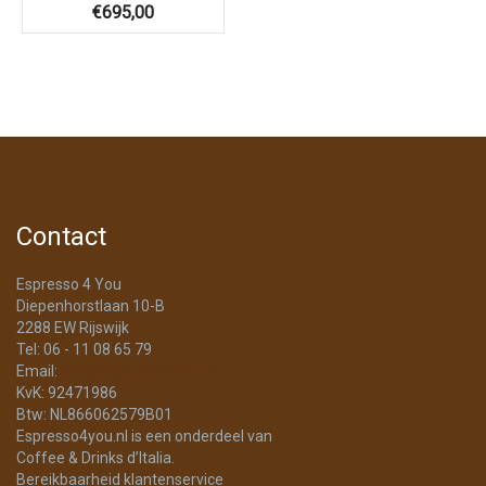
€
695,00
Contact
Espresso 4 You
Diepenhorstlaan 10-B
2288 EW Rijswijk
Tel: 06 - 11 08 65 79
Email:
info@Espresso4You.nl
KvK: 92471986
Btw: NL866062579B01
Espresso4you.nl is een onderdeel van
Coffee & Drinks d’Italia.
Bereikbaarheid klantenservice