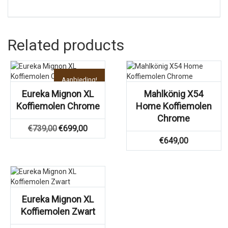
Related products
Aanbieding!
Eureka Mignon XL
Mahlkönig X54
Koffiemolen Chrome
Home Koffiemolen
Chrome
Oorspronkelijke
Huidige
€
739,00
€
699,00
prijs
prijs
€
649,00
was:
is:
€739,00.
€699,00.
Eureka Mignon XL
Koffiemolen Zwart