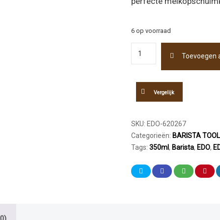
perfecte melkopschuimka
6 op voorraad
EDO
Toevoegen 
Barista
Melkopschuimkan
Baby
Pink
Vergelijk
350ml
aantal
SKU:
EDO-620267
Categorieën:
BARISTA TOO
Tags:
350ml
,
Barista
,
EDO
,
ED
0)