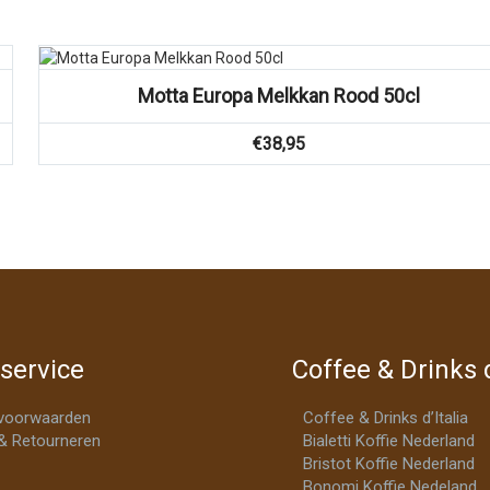
Vergelijk
Motta Europa Melkkan Rood 50cl
€
38,95
service
Coffee & Drinks d
voorwaarden
Coffee & Drinks d’Italia
& Retourneren
Bialetti Koffie Nederland
Bristot Koffie Nederland
Bonomi Koffie Nedeland