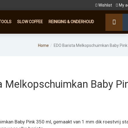
Wishlist
My a
TOOLS
SLOW COFFEE
REINIGING & ONDERHOUD
Home
EDO Barista Melkopschuimkan Baby Pink
a Melkopschuimkan Baby Pi
mkan Baby Pink 350 ml, gemaakt van 1 mm dik roestvrij sta