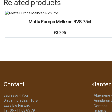
Related products
Vergelijk
Motta Europa Melkkan RVS 75cl
€
39,95
Contact
Klanten
Algemene 
Espresso 4 You
Diepenhorstlaan 10-B
Annuleren 
2288 EW Rijswijk
Contact
Tel: 06 - 11 08 65 79
Betalen