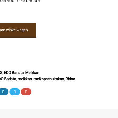
n voor elke barista.
aan winkelwagen
LS
,
EDO Barista
,
Melkkan
O Barista
,
melkkan
,
melkopschuimkan
,
Rhino