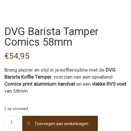
DVG Barista Tamper
Comics 58mm
€
54,95
Breng plezier en stijl in je koffieroutine met de
DVG
Barista Koffie Tamper
, voorzien van een opvallend
Comics print aluminium handvat
en een
vlakke RVS voet
van 58mm.
2 op voorraad
DVG
Toevoegen aan winkelwagen
Barista
Tamper