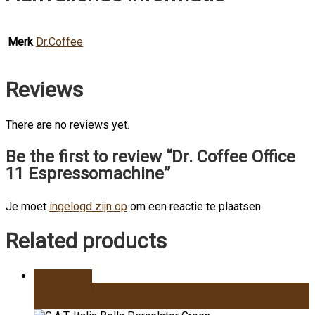
Merk
Dr.Coffee
Reviews
There are no reviews yet.
Be the first to review “Dr. Coffee Office
11 Espressomachine”
Je moet
ingelogd zijn op
om een reactie te plaatsen.
Related products
Aanbieding!
Toevoegen aan winkelwagen
Vergelijk