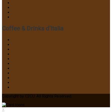
Contact
Betalen
Privacy Policy
Verzending & bezorging
Coffee & Drinks d’Italia
Coffee & Drinks d’Italia
Bialetti Koffie Nederland
Bristot Koffie Nederland
Bonomi Koffie Nedeland
TESTA ROSSA Koffie Nederland
Caffe Vianello
Horeca Espresso
Koffie Service Haaglanden
Koffie Service Westland
P31 Aperitivo Green
Spirito Cocktails
Copyright by C2CU. All Rights Reserved.
X