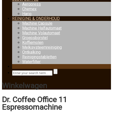
Aeropress
Chemex
Hario
REINIGING & ONDERHOUD
Machine Capsule
Machine Halfautomaat
Machine Volautomaat
Groepsborstel
Koffiemolen
Melksysteemreiniging
Ontkalking
Reinigingstabletten
Waterfilter
Winkelwagen
Dr. Coffee Office 11
Espressomachine