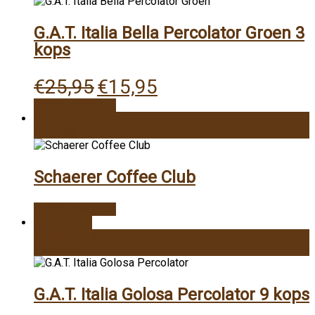
G.A.T. Italia Bella Percolator Groen 3
kops
Oorspronkelijke
Huidige
€
25,95
€
15,95
prijs
prijs
Snelle weergave
was:
is:
Lees verder
€25,95.
€15,95.
Vergelijk
Schaerer Coffee Club
Snelle weergave
Aanbieding!
Toevoegen aan winkelwagen
Vergelijk
G.A.T. Italia Golosa Percolator 9 kops