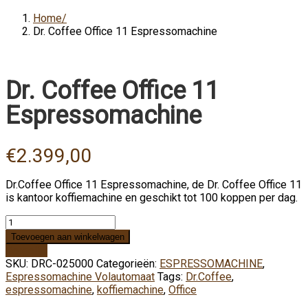
Home
Dr. Coffee Office 11 Espressomachine
Dr. Coffee Office 11
Espressomachine
€
2.399,00
Dr.Coffee Office 11 Espressomachine, de Dr. Coffee Office 11
is kantoor koffiemachine en geschikt tot 100 koppen per dag.
Dr.
Coffee
Toevoegen aan winkelwagen
Office
Vergelijk
11
SKU:
DRC-025000
Categorieën:
ESPRESSOMACHINE
,
Espressomachine
Espressomachine Volautomaat
Tags:
Dr.Coffee
,
aantal
espressomachine
,
koffiemachine
,
Office