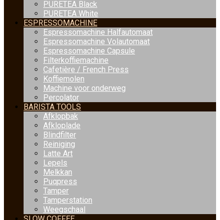
PURETEA Black
PURETEA White
ESPRESSOMACHINE
Espressomachine Halfautomaat
Espressomachine Volautomaat
Espressomachine Capsule
Filterkoffiemachine
Cafetière / French Press
Koffiemolen
Machine voor onderweg
Percolator
BARISTA TOOLS
Afklopbak
Afkloplade
Blindfilter
Reiniging
Latte Art
Lepels
Melkkan
Puqpress
Tamper
Tamperstation
Weegschaal
SLOW COFFEE