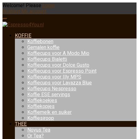
Welcome! Please
Login
Wishlist
My account
KOFFIE
Koffiebonen
Gemalen koffie
Koffiecups voor A Modo Mio
Koffiecups Bialetti
Koffiecups voor Dolce Gusto
Koffiecups voor Espresso Point
Koffiecups voor Illy MPS
Koffiecups voor Lavazza Blue
Koffiecups Nespresso
Koffie ESE servings
Koffiekoekjes
Koffiekopjes
Koffiemelk en suiker
Koffiesiroop
THEE
Novus Tea
Or Tea?