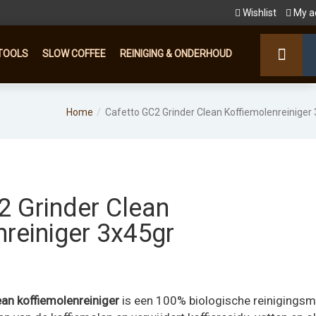
Wishlist
My a
TOOLS
SLOW COFFEE
REINIGING & ONDERHOUD
Home
Cafetto GC2 Grinder Clean Koffiemolenreiniger
2 Grinder Clean
nreiniger 3x45gr
an koffiemolenreiniger
is een 100% biologische reinigingsm