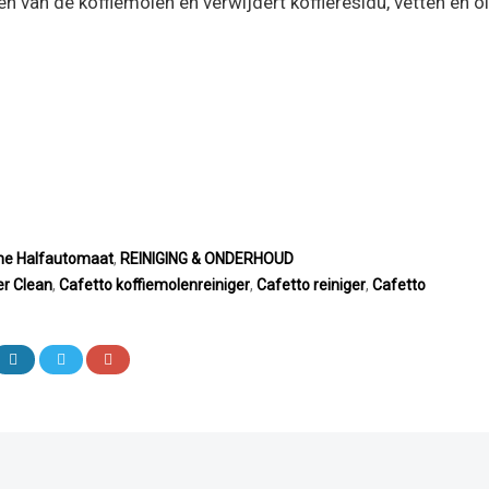
en van de koffiemolen en verwijdert koffieresidu, vetten en o
ne Halfautomaat
,
REINIGING & ONDERHOUD
er Clean
,
Cafetto koffiemolenreiniger
,
Cafetto reiniger
,
Cafetto