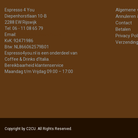
Algemene 
Espresso 4 You
Diepenhorstlaan 10-B
Annuleren 
2288 EW Rijswijk
Contact
Tel: 06 - 11 08 65 79
Betalen
Email:
info@Espresso4You.nl
Privacy Pol
KvK: 92471986
Verzending
Btw: NL866062579B01
Espresso4you.nl is een onderdeel van
Coffee & Drinks d’Italia.
Bereikbaarheid klantenservice
Maandag t/m Vrijdag 09:00 – 17:00
Copyright by C2CU. All Rights Reserved.