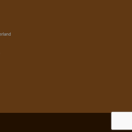
rland
n