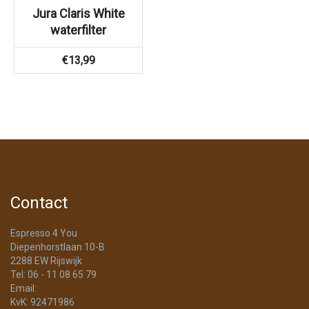
Jura Claris White
waterfilter
€
13,99
Contact
Espresso 4 You
Diepenhorstlaan 10-B
2288 EW Rijswijk
Tel: 06 - 11 08 65 79
Email:
info@Espresso4You.nl
KvK: 92471986