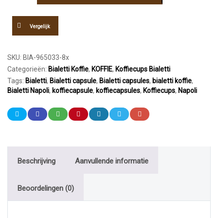
Koffie
Capsules
8x16st
Vergelijk
aantal
SKU:
BIA-965033-8x
Categorieën:
Bialetti Koffie
,
KOFFIE
,
Koffiecups Bialetti
Tags:
Bialetti
,
Bialetti capsule
,
Bialetti capsules
,
bialetti koffie
,
Bialetti Napoli
,
koffiecapsule
,
koffiecapsules
,
Koffiecups
,
Napoli
Beschrijving
Aanvullende informatie
Beoordelingen (0)