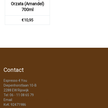
Orzata (Amandel)
700ml
€
10,95
Contact
Espresso 4 You
Diepenhorstlaan 10-B
2288 EW Rijswijk
Tel: 06 - 11 08 65 79
Email:
info@Espresso4You.nl
KvK: 92471986