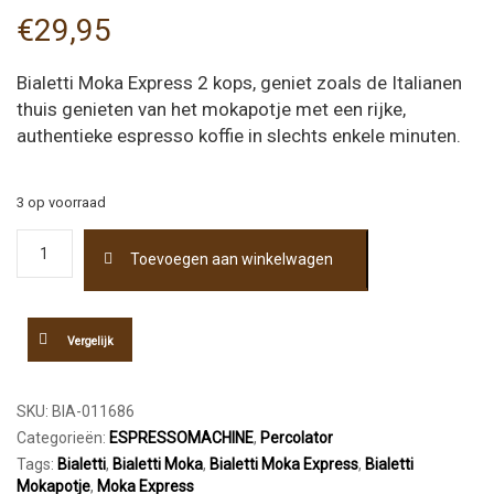
€
29,95
Bialetti Moka Express 2 kops, geniet zoals de Italianen
thuis genieten van het mokapotje met een rijke,
authentieke espresso koffie in slechts enkele minuten.
3 op voorraad
Bialetti
Toevoegen aan winkelwagen
Moka
Express
2
kops
Vergelijk
aantal
SKU:
BIA-011686
Categorieën:
ESPRESSOMACHINE
,
Percolator
Tags:
Bialetti
,
Bialetti Moka
,
Bialetti Moka Express
,
Bialetti
Mokapotje
,
Moka Express