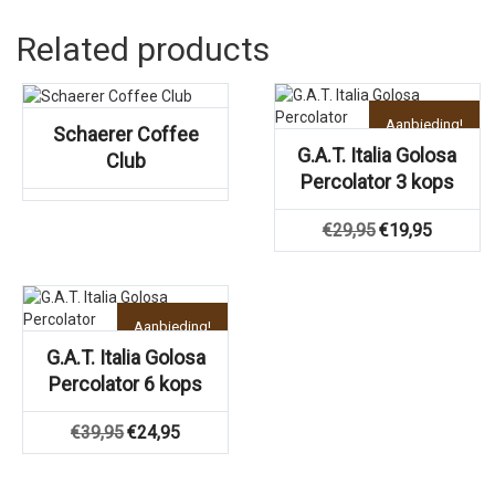
Related products
Aanbieding!
Schaerer Coffee
G.A.T. Italia Golosa
Club
Percolator 3 kops
Oorspronkelijke
Huidige
€
29,95
€
19,95
prijs
prijs
was:
is:
€29,95.
€19,95.
Aanbieding!
G.A.T. Italia Golosa
Percolator 6 kops
Oorspronkelijke
Huidige
€
39,95
€
24,95
prijs
prijs
was:
is:
€39,95.
€24,95.