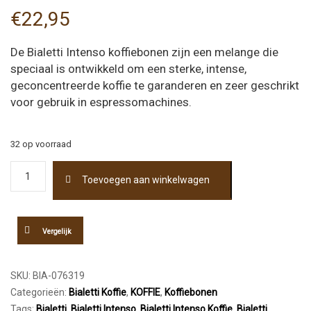
€
22,95
De Bialetti Intenso koffiebonen zijn een melange die
speciaal is ontwikkeld om een ​​sterke, intense,
geconcentreerde koffie te garanderen en zeer geschrikt
voor gebruik in espressomachines.
32 op voorraad
Bialetti
Toevoegen aan winkelwagen
Intenso
Koffiebonen
1000gr
aantal
Vergelijk
SKU:
BIA-076319
Categorieën:
Bialetti Koffie
,
KOFFIE
,
Koffiebonen
Tags:
Bialetti
,
Bialetti Intenso
,
Bialetti Intenso Koffie
,
Bialetti