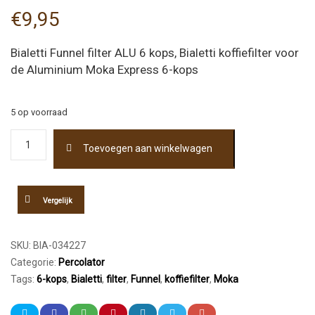
€
9,95
Bialetti Funnel filter ALU 6 kops, Bialetti koffiefilter voor
de Aluminium Moka Express 6-kops
5 op voorraad
Bialetti
Toevoegen aan winkelwagen
Funnel
filter
ALU
6
Vergelijk
kops
aantal
SKU:
BIA-034227
Categorie:
Percolator
Tags:
6-kops
,
Bialetti
,
filter
,
Funnel
,
koffiefilter
,
Moka