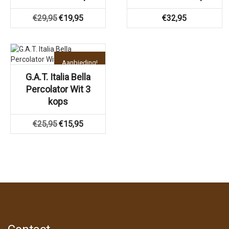
Oorspronkelijke
Huidige
€
29,95
€
19,95
€
32,95
prijs
prijs
was:
is:
€29,95.
€19,95.
Aanbieding!
G.A.T. Italia Bella
Percolator Wit 3
kops
Oorspronkelijke
Huidige
€
25,95
€
15,95
prijs
prijs
was:
is:
€25,95.
€15,95.