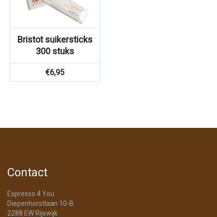
Bristot suikersticks
300 stuks
€
6,95
Contact
Espresso 4 You
Diepenhorstlaan 10-B
2288 EW Rijswijk