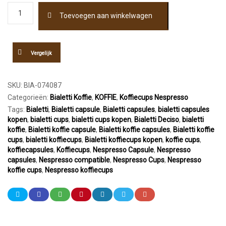
Bialetti
Toevoegen aan winkelwagen
Deciso
Nespresso
Compatible
Capsules
Vergelijk
10st
aantal
SKU:
BIA-074087
Categorieën:
Bialetti Koffie
,
KOFFIE
,
Koffiecups Nespresso
Tags:
Bialetti
,
Bialetti capsule
,
Bialetti capsules
,
bialetti capsules
kopen
,
bialetti cups
,
bialetti cups kopen
,
Bialetti Deciso
,
bialetti
koffie
,
Bialetti koffie capsule
,
Bialetti koffie capsules
,
Bialetti koffie
cups
,
bialetti koffiecups
,
Bialetti koffiecups kopen
,
koffie cups
,
koffiecapsules
,
Koffiecups
,
Nespresso Capsule
,
Nespresso
capsules
,
Nespresso compatible
,
Nespresso Cups
,
Nespresso
koffie cups
,
Nespresso koffiecups