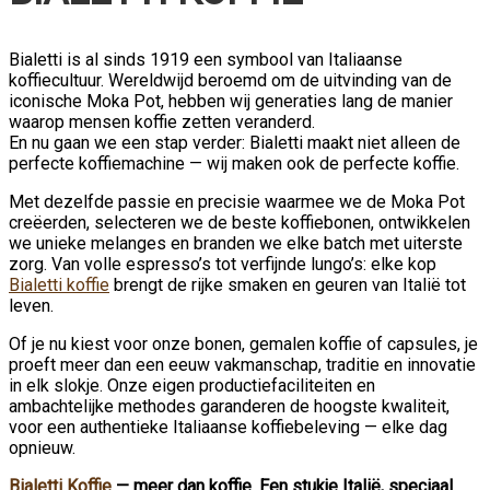
Bialetti is al sinds 1919 een symbool van Italiaanse
koffiecultuur. Wereldwijd beroemd om de uitvinding van de
iconische Moka Pot, hebben wij generaties lang de manier
waarop mensen koffie zetten veranderd.
En nu gaan we een stap verder: Bialetti maakt niet alleen de
perfecte koffiemachine — wij maken ook de perfecte koffie.
Met dezelfde passie en precisie waarmee we de Moka Pot
creëerden, selecteren we de beste koffiebonen, ontwikkelen
we unieke melanges en branden we elke batch met uiterste
zorg. Van volle espresso’s tot verfijnde lungo’s: elke kop
Bialetti koffie
brengt de rijke smaken en geuren van Italië tot
leven.
Of je nu kiest voor onze bonen, gemalen koffie of capsules, je
proeft meer dan een eeuw vakmanschap, traditie en innovatie
in elk slokje. Onze eigen productiefaciliteiten en
ambachtelijke methodes garanderen de hoogste kwaliteit,
voor een authentieke Italiaanse koffiebeleving — elke dag
opnieuw.
Bialetti Koffie
— meer dan koffie. Een stukje Italië, speciaal