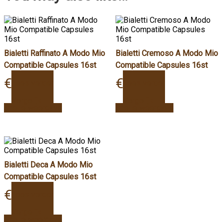
Bialetti Raffinato A Modo Mio
Bialetti Cremoso A Modo Mio
Compatible Capsules 16st
Compatible Capsules 16st
€
4,99
€
4,99
Lees verder
Lees verder
Vergelijk
Vergelijk
Snelle weergave
Snelle weergave
Bialetti Deca A Modo Mio
Compatible Capsules 16st
€
4,99
Lees verder
Vergelijk
Snelle weergave