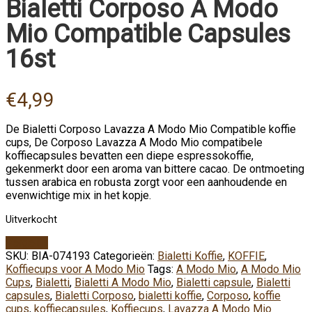
Bialetti Corposo A Modo
Mio Compatible Capsules
16st
€
4,99
De Bialetti Corposo Lavazza A Modo Mio Compatible koffie
cups, De Corposo Lavazza A Modo Mio compatibele
koffiecapsules bevatten een diepe espressokoffie,
gekenmerkt door een aroma van bittere cacao. De ontmoeting
tussen arabica en robusta zorgt voor een aanhoudende en
evenwichtige mix in het kopje.
Uitverkocht
Vergelijk
SKU:
BIA-074193
Categorieën:
Bialetti Koffie
,
KOFFIE
,
Koffiecups voor A Modo Mio
Tags:
A Modo Mio
,
A Modo Mio
Cups
,
Bialetti
,
Bialetti A Modo Mio
,
Bialetti capsule
,
Bialetti
capsules
,
Bialetti Corposo
,
bialetti koffie
,
Corposo
,
koffie
cups
,
koffiecapsules
,
Koffiecups
,
Lavazza A Modo Mio