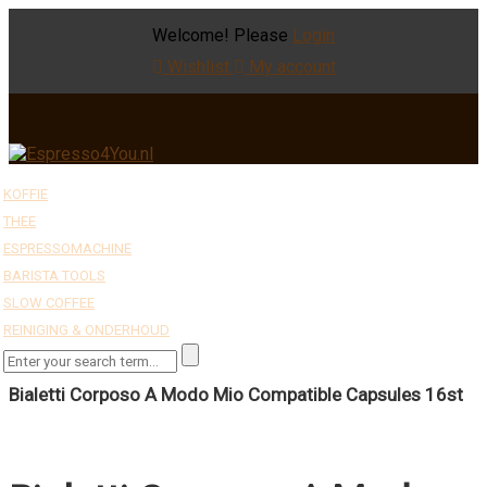
Welcome! Please
Login
Wishlist
My account
KOFFIE
THEE
ESPRESSOMACHINE
BARISTA TOOLS
SLOW COFFEE
REINIGING & ONDERHOUD
Bialetti Corposo A Modo Mio Compatible Capsules 16st