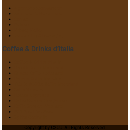
Algemene voorwaarden
Annuleren & Retourneren
Contact
Betalen
Privacy Policy
Verzending & bezorging
Coffee & Drinks d’Italia
Coffee & Drinks d’Italia
Bialetti Koffie Nederland
Bristot Koffie Nederland
Bonomi Koffie Nedeland
TESTA ROSSA Koffie Nederland
Caffe Vianello
Horeca Espresso
Koffie Service Haaglanden
Koffie Service Westland
P31 Aperitivo Green
Spirito Cocktails
Copyright by C2CU. All Rights Reserved.