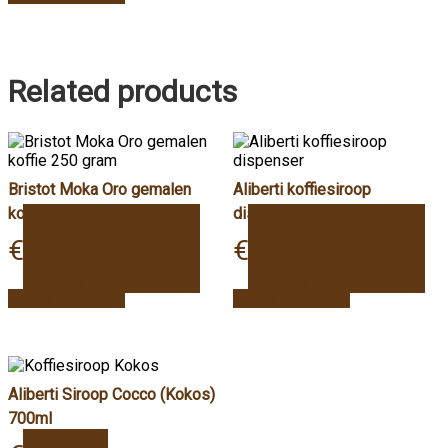
Related products
Bristot Moka Oro gemalen
Aliberti koffiesiroop
koffie 250 gram
dispenser
Toevoegen aan
Toevoegen aan
€
6,29
€
7,99
winkelwagen
winkelwagen
Vergelijk
Vergelijk
Snelle weergave
Snelle weergave
Aliberti Siroop Cocco (Kokos)
700ml