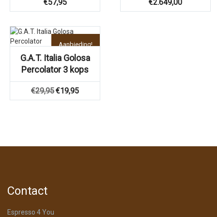
€
57,95
€
2.649,00
Aanbieding!
G.A.T. Italia Golosa
Percolator 3 kops
Oorspronkelijke
Huidige
€
29,95
€
19,95
prijs
prijs
was:
is:
€29,95.
€19,95.
Contact
Espresso 4 You