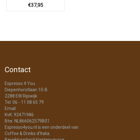
€
37,95
Contact
Espresso 4 You
Diepenhorstlaan 10-B
2288 EW Rijswijk
Tel: 06 - 11 08 65 79
Email:
info@Espresso4You.nl
KvK: 92471986
Btw: NL866062579B01
Espresso4you.nl is een onderdeel van
Coffee & Drinks d’Italia.
Bereikbaarheid klantenservice