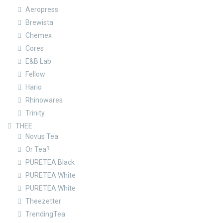
Aeropress
Brewista
Chemex
Cores
E&B Lab
Fellow
Hario
Rhinowares
Trinity
THEE
Novus Tea
Or Tea?
PURETEA Black
PURETEA White
PURETEA White
Theezetter
TrendingTea