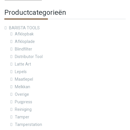
Productcategorieën
BARISTA TOOLS
Afklopbak
Afkloplade
Blindfilter
Distributor Tool
Latte Art
Lepels
Maatlepel
Melkkan
Overige
Puqpress
Reiniging
Tamper
Tamperstation