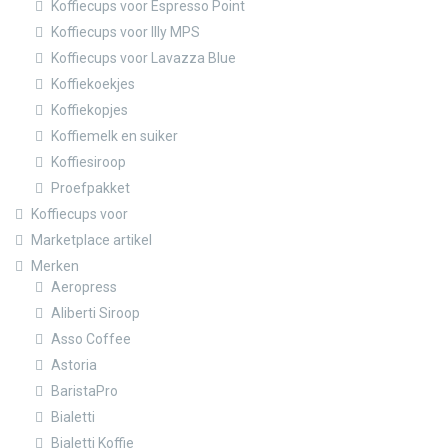
Koffiecups voor Espresso Point
Koffiecups voor Illy MPS
Koffiecups voor Lavazza Blue
Koffiekoekjes
Koffiekopjes
Koffiemelk en suiker
Koffiesiroop
Proefpakket
Koffiecups voor
Marketplace artikel
Merken
Aeropress
Aliberti Siroop
Asso Coffee
Astoria
BaristaPro
Bialetti
Bialetti Koffie