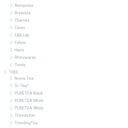
Aeropress
Brewista
Chemex
Cores
E&B Lab
Fellow
Hario
Rhinowares
Trinity
THEE
Novus Tea
Or Tea?
PURETEA Black
PURETEA White
PURETEA White
Theezetter
TrendingTea