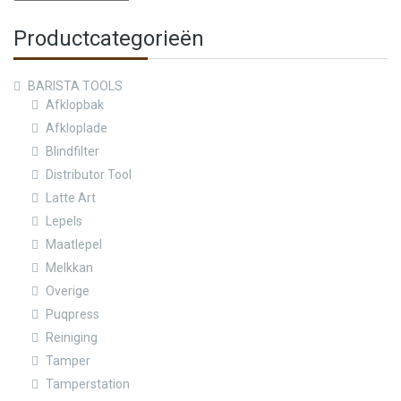
Productcategorieën
BARISTA TOOLS
Afklopbak
Afkloplade
Blindfilter
Distributor Tool
Latte Art
Lepels
Maatlepel
Melkkan
Overige
Puqpress
Reiniging
Tamper
Tamperstation