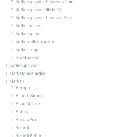
Koffiecups voor Espresso Point
Koffiecups voor Illy MPS
Koffiecups voor Lavazza Blue
Koffiekoekjes
Koffiekopjes
Koffiemelk en suiker
Koffiesiroop
Proefpakket
Koffiecups voor
Marketplace artikel
Merken
Aeropress
Aliberti Siroop
Asso Coffee
Astoria
BaristaPro
Bialetti
Bialetti Koffie