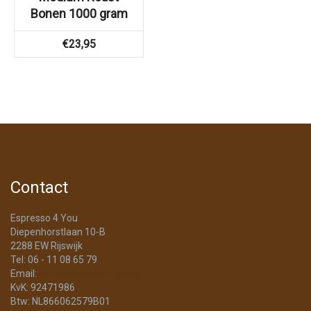
Bonen 1000 gram
€
23,95
Contact
Espresso 4 You
Diepenhorstlaan 10-B
2288 EW Rijswijk
Tel: 06 - 11 08 65 79
Email:
info@Espresso4You.nl
KvK: 92471986
Btw: NL866062579B01