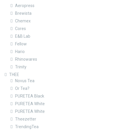
Aeropress
Brewista
Chemex
Cores
E&B Lab
Fellow
Hario
Rhinowares
Trinity
THEE
Novus Tea
Or Tea?
PURETEA Black
PURETEA White
PURETEA White
Theezetter
TrendingTea