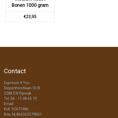
Bonen 1000 gram
€
23,95
Contact
Espresso 4 You
Diepenhorstlaan 10-B
2288 EW Rijswijk
Tel: 06 - 11 08 65 79
Email:
info@Espresso4You.nl
KvK: 92471986
Btw: NL866062579B01