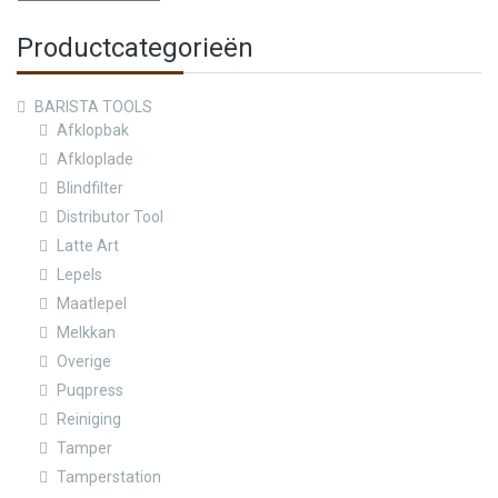
Productcategorieën
BARISTA TOOLS
Afklopbak
Afkloplade
Blindfilter
Distributor Tool
Latte Art
Lepels
Maatlepel
Melkkan
Overige
Puqpress
Reiniging
Tamper
Tamperstation