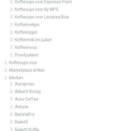
Koffiecups voor Espresso Point
Koffiecups voor Illy MPS
Koffiecups voor Lavazza Blue
Koffiekoekjes
Koffiekopjes
Koffiemelk en suiker
Koffiesiroop
Proefpakket
Koffiecups voor
Marketplace artikel
Merken
Aeropress
Aliberti Siroop
Asso Coffee
Astoria
BaristaPro
Bialetti
Bialetti Koffie