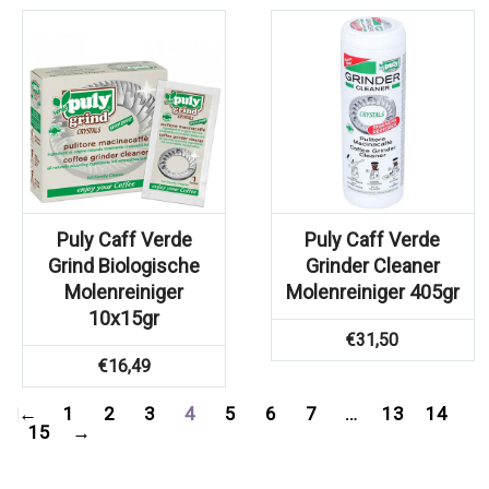
Puly Caff Verde
Puly Caff Verde
Grind Biologische
Grinder Cleaner
Molenreiniger
Molenreiniger 405gr
10x15gr
€
31,50
€
16,49
←
1
2
3
4
5
6
7
…
13
14
15
→