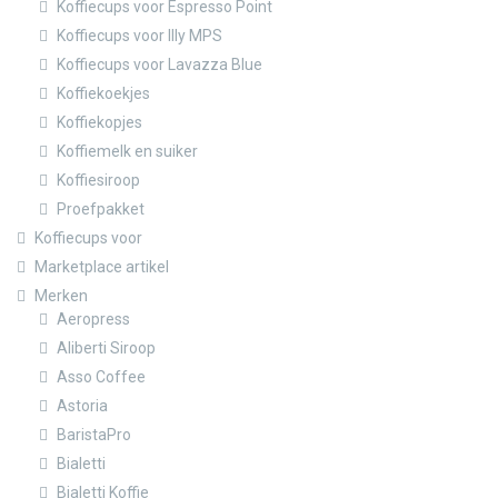
Koffiecups voor Espresso Point
Koffiecups voor Illy MPS
Koffiecups voor Lavazza Blue
Koffiekoekjes
Koffiekopjes
Koffiemelk en suiker
Koffiesiroop
Proefpakket
Koffiecups voor
Marketplace artikel
Merken
Aeropress
Aliberti Siroop
Asso Coffee
Astoria
BaristaPro
Bialetti
Bialetti Koffie