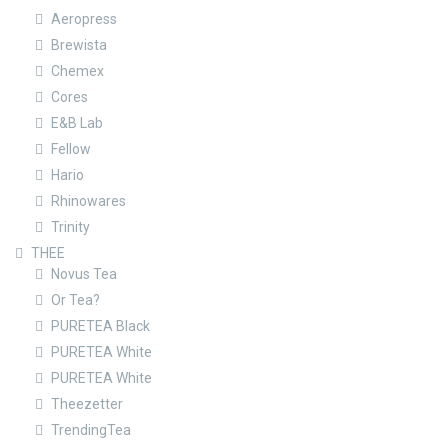
Aeropress
Brewista
Chemex
Cores
E&B Lab
Fellow
Hario
Rhinowares
Trinity
THEE
Novus Tea
Or Tea?
PURETEA Black
PURETEA White
PURETEA White
Theezetter
TrendingTea