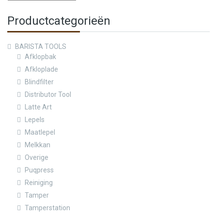
Productcategorieën
BARISTA TOOLS
Afklopbak
Afkloplade
Blindfilter
Distributor Tool
Latte Art
Lepels
Maatlepel
Melkkan
Overige
Puqpress
Reiniging
Tamper
Tamperstation