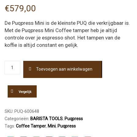
€
579,00
De Puqpress Mini is de kleinste PUQ die verkrijgbaar is.
Met de Puqpress Mini Coffee tamper heb je altijd
controle over je espresso shot. Het tampen van de
koffie is altijd constant en gelijk.
Puqpress
Toevoegen aan winkelwagen
Mini
Coffee
Tamper
58,3mm
Vergelijk
aantal
SKU:
PUQ-600648
Categorieën:
BARISTA TOOLS
,
Puqpress
Tags:
Coffee Tamper
,
Mini
,
Puqpress