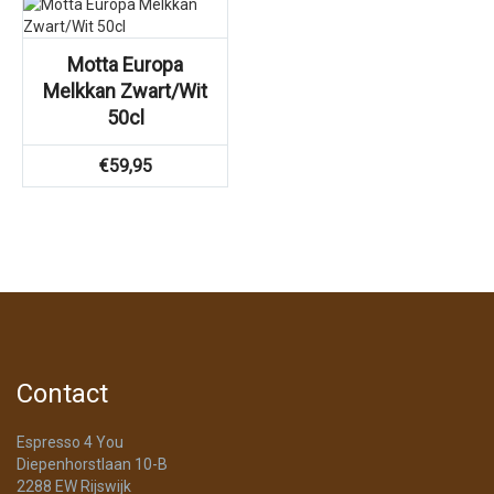
Motta Europa
Melkkan Zwart/Wit
50cl
€
59,95
Contact
Espresso 4 You
Diepenhorstlaan 10-B
2288 EW Rijswijk