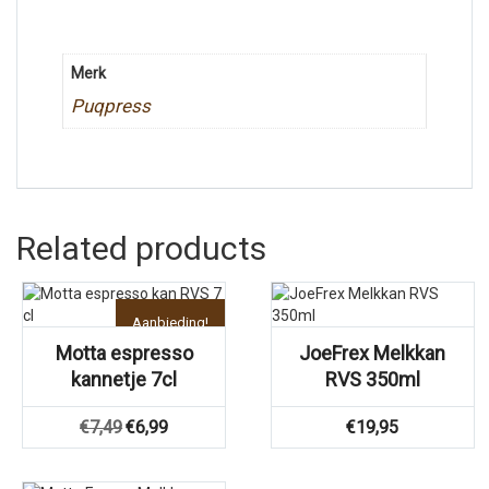
Merk
Puqpress
Related products
Aanbieding!
Motta espresso
JoeFrex Melkkan
kannetje 7cl
RVS 350ml
Oorspronkelijke
Huidige
€
7,49
€
6,99
€
19,95
prijs
prijs
was:
is:
€7,49.
€6,99.