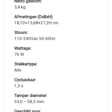
Netto gewicht:
3,4 kg
Afmetingen (DxBxH):
18,1D×13,6B×27,2H cm
Stoom:
110-240Vac 50-60Hz
Wattage:
76 W
Stekkertype:
Alle
Cyclusduur:
1,3 s
Tamper diameter:
53,0 – 58,3 mm
Geschikt voor: