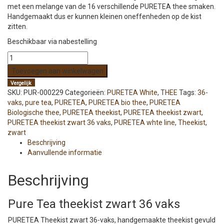
met een melange van de 16 verschillende PURETEA thee smaken.
Handgemaakt dus er kunnen kleinen oneffenheden op de kist
zitten.
Beschikbaar via nabestelling
Pure
Tea
Toevoegen aan winkelwagen
theekist
Vergelijk
zwart
SKU:
PUR-000229
Categorieën:
PURETEA White
,
THEE
Tags:
36-
36
vaks
,
pure tea
,
PURETEA
,
PURETEA bio thee
,
PURETEA
vaks
Biologische thee
,
PURETEA theekist
,
PURETEA theekist zwart
,
aantal
PURETEA theekist zwart 36 vaks
,
PURETEA whte line
,
Theekist
,
zwart
Beschrijving
Aanvullende informatie
Beschrijving
Pure Tea theekist zwart 36 vaks
PURETEA Theekist zwart 36-vaks, handgemaakte theekist gevuld