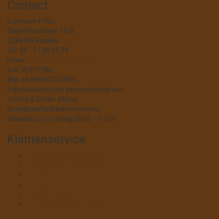
Contact
Espresso 4 You
Diepenhorstlaan 10-B
2288 EW Rijswijk
Tel: 06 - 11 08 65 79
Email:
info@Espresso4You.nl
KvK: 92471986
Btw: NL866062579B01
Espresso4you.nl is een onderdeel van
Coffee & Drinks d’Italia.
Bereikbaarheid klantenservice
Maandag t/m Vrijdag 09:00 – 17:00
Klantenservice
Algemene voorwaarden
Annuleren & Retourneren
Contact
Betalen
Privacy Policy
Verzending & bezorging