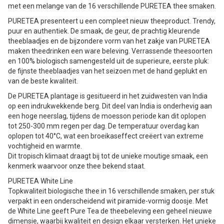
met een melange van de 16 verschillende PURETEA thee smaken.
PURETEA presenteert u een compleet nieuw theeproduct. Trendy,
puur en authentiek. De smaak, de geur, de prachtig kleurende
theeblaadjes en de bijzondere vorm van het zakje van PURETEA
maken theedrinken een ware beleving. Verrassende theesoorten
en 100% biologisch samengesteld uit de superieure, eerste pluk:
de fijnste theeblaadjes van het seizoen met de hand geplukt en
van de beste kwaliteit.
De PURETEA plantage is gesitueerd in het zuidwesten van India
op een indrukwekkende berg. Dit deel van India is onderhevig aan
een hoge neerslag, tijdens de moesson periode kan dit oplopen
tot 250-300 mm regen per dag. De temperatuur overdag kan
oplopen tot 40°C, wat een broeikaseffect creëert van extreme
vochtigheid en warmte.
Dit tropisch klimaat draagt bij tot de unieke moutige smaak, een
kenmerk waarvoor onze thee bekend staat.
PURETEA White Line
Topkwaliteit biologische thee in 16 verschillende smaken, per stuk
verpakt in een onderscheidend wit piramide-vormig doosje. Met
de White Line geeft Pure Tea de theebeleving een geheel nieuwe
dimensie, waarbij kwaliteit en design elkaar versterken. Het unieke