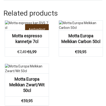
Related products
Aanbieding!
Motta espresso
Motta Europa
kannetje 7cl
Melkkan Carbon 50cl
Oorspronkelijke
Huidige
€
7,49
€
6,99
€
59,95
prijs
prijs
was:
is:
€7,49.
€6,99.
Motta Europa
Melkkan Zwart/Wit
50cl
€
59,95