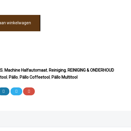
aan winkelwagen
LS
,
Machine Halfautomaat
,
Reiniging
,
REINIGING & ONDERHOUD
tool
,
Pällo
,
Pällo Coffeetool
,
Pällo Multitool