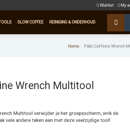
Wishlist
My a
TOOLS
SLOW COFFEE
REINIGING & ONDERHOUD
Home
Pällo Caffeine Wrench Mu
ine Wrench Multitool
rench Multitool verwijder je het groepsscherm, wrik de
ak vele andere taken aan met deze veelzijdige tool!