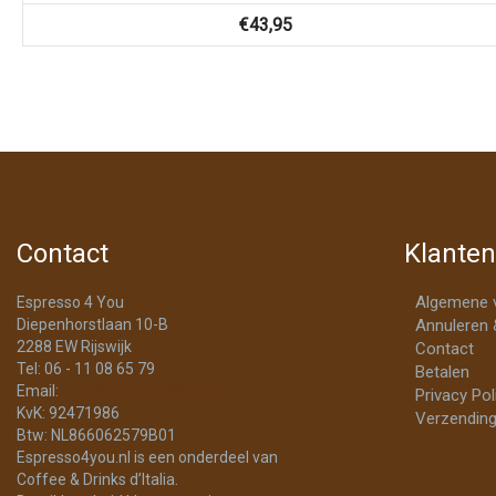
€
43,95
Contact
Klanten
Algemene 
Espresso 4 You
Diepenhorstlaan 10-B
Annuleren 
2288 EW Rijswijk
Contact
Tel: 06 - 11 08 65 79
Betalen
Email:
info@Espresso4You.nl
Privacy Pol
KvK: 92471986
Verzending
Btw: NL866062579B01
Espresso4you.nl is een onderdeel van
Coffee & Drinks d’Italia.