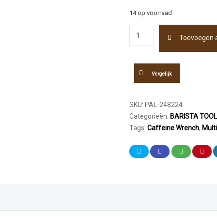
14 op voorraad
Pällo
Toevoegen 
Caffeine
Wrench
Multitool
aantal
Vergelijk
SKU:
PAL-248224
Categorieën:
BARISTA TOO
Tags:
Caffeine Wrench
,
Multi