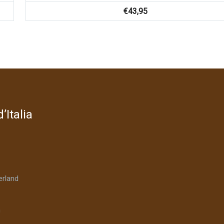
€
43,95
’Italia
rland
n