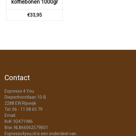
koffiebonen 1000gr
€
33,95
Contact
Espresso 4 You
Diepenhorstlaan 10-B
2288 EW Rijswijk
Tel: 06 - 11 08 65 79
Email:
info@Espresso4You.nl
KvK: 92471986
Btw: NL866062579B01
Espresso4you.nl is een onderdeel van