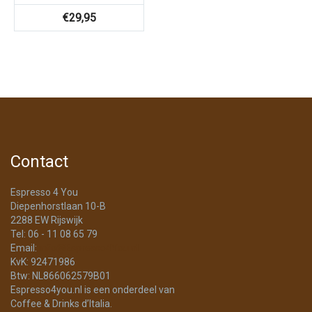
€
29,95
Contact
Espresso 4 You
Diepenhorstlaan 10-B
2288 EW Rijswijk
Tel: 06 - 11 08 65 79
Email:
info@Espresso4You.nl
KvK: 92471986
Btw: NL866062579B01
Espresso4you.nl is een onderdeel van
Coffee & Drinks d’Italia.