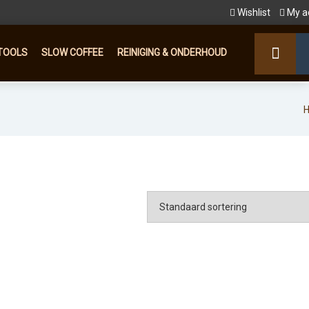
Wishlist
My a
TOOLS
SLOW COFFEE
REINIGING & ONDERHOUD