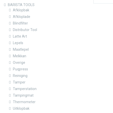
BARISTA TOOLS
Afklopbak
Afkloplade
Blindfilter
Distributor Tool
Latte Art
Lepels
Maatlepel
Melkkan
Overige
Puqpress
Reiniging
Tamper
Tamperstation
Tampingmat
Thermometer
Uitklopbak