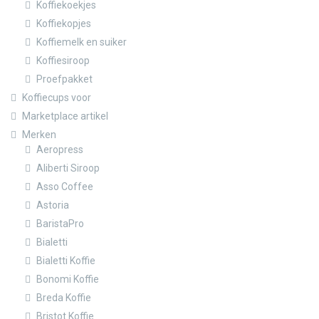
Koffiekoekjes
Koffiekopjes
Koffiemelk en suiker
Koffiesiroop
Proefpakket
Koffiecups voor
Marketplace artikel
Merken
Aeropress
Aliberti Siroop
Asso Coffee
Astoria
BaristaPro
Bialetti
Bialetti Koffie
Bonomi Koffie
Breda Koffie
Bristot Koffie