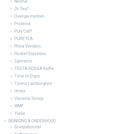
Nivona
Or Tea?
Overige merken
Priolinox
Puly Caff
PURETEA
Rhea Vendors
Rocket Espresso
Sanremo
TESTA ROSSA Koffie
Time to Enjoy
Tonino Lamborghini
Urnex
Vincenzi Siroop
WMF
Yunio
REINIGING & ONDERHOUD
Groepsborstel