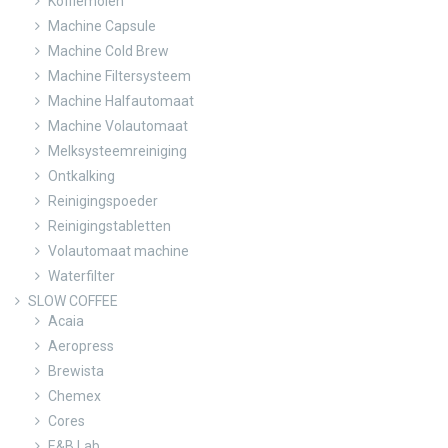
Koffiemolen
Machine Capsule
Machine Cold Brew
Machine Filtersysteem
Machine Halfautomaat
Machine Volautomaat
Melksysteemreiniging
Ontkalking
Reinigingspoeder
Reinigingstabletten
Volautomaat machine
Waterfilter
SLOW COFFEE
Acaia
Aeropress
Brewista
Chemex
Cores
E&B Lab