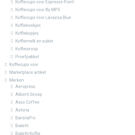
Koffiecups voor Espresso Point
Koffiecups voor Illy MPS
Koffiecups voor Lavazza Blue
Koffiekoekjes
Koffiekopjes
Koffiemelk en suiker
Koffiesiroop
Proefpakket
Koffiecups voor
Marketplace artikel
Merken
Aeropress
Aliberti Siroop
Asso Coffee
Astoria
BaristaPro
Bialetti
Bialetti Koffie