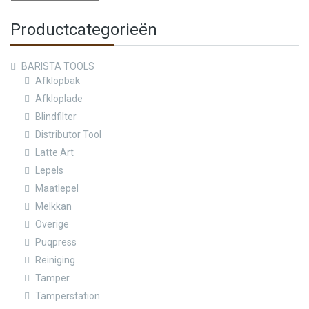
Productcategorieën
BARISTA TOOLS
Afklopbak
Afkloplade
Blindfilter
Distributor Tool
Latte Art
Lepels
Maatlepel
Melkkan
Overige
Puqpress
Reiniging
Tamper
Tamperstation