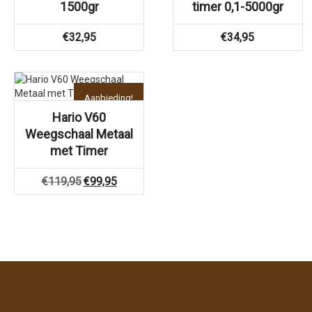
1500gr
timer 0,1-5000gr
€
32,95
€
34,95
Aanbieding!
Hario V60
Weegschaal Metaal
met Timer
Oorspronkelijke
Huidige
€
119,95
€
99,95
prijs
prijs
was:
is:
€119,95.
€99,95.