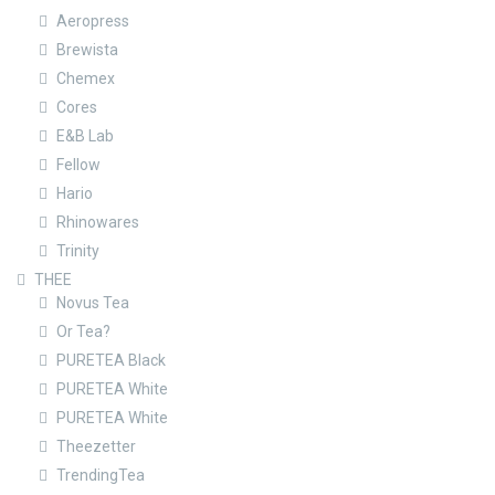
Aeropress
Brewista
Chemex
Cores
E&B Lab
Fellow
Hario
Rhinowares
Trinity
THEE
Novus Tea
Or Tea?
PURETEA Black
PURETEA White
PURETEA White
Theezetter
TrendingTea