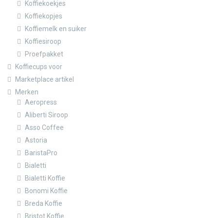
Koffiekoekjes
Koffiekopjes
Koffiemelk en suiker
Koffiesiroop
Proefpakket
Koffiecups voor
Marketplace artikel
Merken
Aeropress
Aliberti Siroop
Asso Coffee
Astoria
BaristaPro
Bialetti
Bialetti Koffie
Bonomi Koffie
Breda Koffie
Bristot Koffie