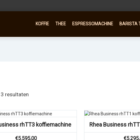
KOFFIE
THEE
ESPRESSOMACHINE
BARISTA 
 3 resultaten
Vergelijk
Vergelijk
usiness rhTT3 koffiemachine
Rhea Business rhTT
€
5.595,00
€
5.295