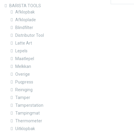
BARISTA TOOLS
Afklopbak
Afkloplade
Blindfilter
Distributor Tool
Latte Art
Lepels
Maatlepel
Melkkan
Overige
Puqpress
Reiniging
Tamper
Tamperstation
Tampingmat
Thermometer
Uitklopbak