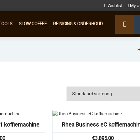
Wishlist
My a
TOOLS
SLOW COFFEE
REINIGING & ONDERHOUD
1 koffiemachine
Rhea Business eC koffiemachi
,00
€
3.895,00