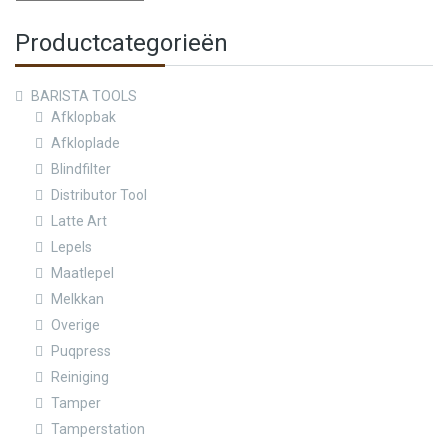
Productcategorieën
BARISTA TOOLS
Afklopbak
Afkloplade
Blindfilter
Distributor Tool
Latte Art
Lepels
Maatlepel
Melkkan
Overige
Puqpress
Reiniging
Tamper
Tamperstation