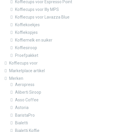
Koffiecups voor Espresso Point
Koffiecups voor Illy MPS
Koffiecups voor Lavazza Blue
Koffiekoekjes
Koffiekopjes
Koffiemelk en suiker
Koffiesiroop
Proefpakket
Koffiecups voor
Marketplace artikel
Merken
Aeropress
Aliberti Siroop
Asso Coffee
Astoria
BaristaPro
Bialetti
Bialetti Koffie