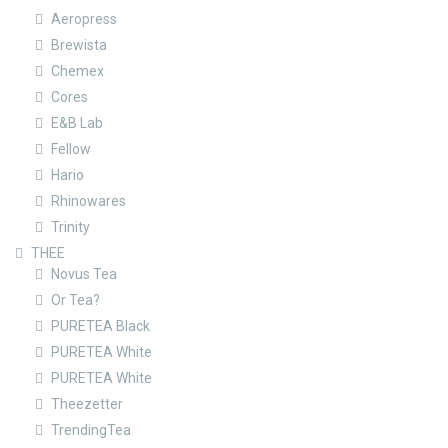
Aeropress
Brewista
Chemex
Cores
E&B Lab
Fellow
Hario
Rhinowares
Trinity
THEE
Novus Tea
Or Tea?
PURETEA Black
PURETEA White
PURETEA White
Theezetter
TrendingTea