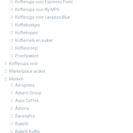
Koffiecups voor Espresso Point
Koffiecups voor Illy MPS
Koffiecups voor Lavazza Blue
Koffiekoekjes
Koffiekopjes
Koffiemelk en suiker
Koffiesiroop
Proefpakket
Koffiecups voor
Marketplace artikel
Merken
Aeropress
Aliberti Siroop
Asso Coffee
Astoria
BaristaPro
Bialetti
Bialetti Koffie