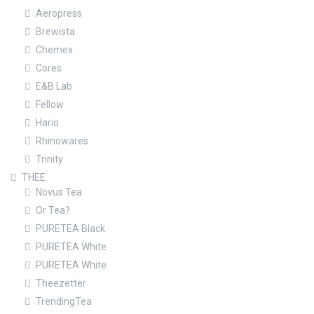
Aeropress
Brewista
Chemex
Cores
E&B Lab
Fellow
Hario
Rhinowares
Trinity
THEE
Novus Tea
Or Tea?
PURETEA Black
PURETEA White
PURETEA White
Theezetter
TrendingTea