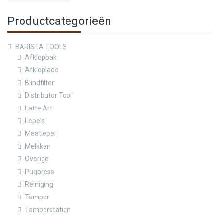
Productcategorieën
BARISTA TOOLS
Afklopbak
Afkloplade
Blindfilter
Distributor Tool
Latte Art
Lepels
Maatlepel
Melkkan
Overige
Puqpress
Reiniging
Tamper
Tamperstation