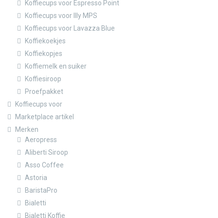
Koffiecups voor Espresso Point
Koffiecups voor Illy MPS
Koffiecups voor Lavazza Blue
Koffiekoekjes
Koffiekopjes
Koffiemelk en suiker
Koffiesiroop
Proefpakket
Koffiecups voor
Marketplace artikel
Merken
Aeropress
Aliberti Siroop
Asso Coffee
Astoria
BaristaPro
Bialetti
Bialetti Koffie