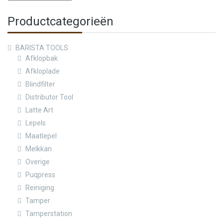
Productcategorieën
BARISTA TOOLS
Afklopbak
Afkloplade
Blindfilter
Distributor Tool
Latte Art
Lepels
Maatlepel
Melkkan
Overige
Puqpress
Reiniging
Tamper
Tamperstation