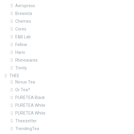
Aeropress
Brewista
Chemex
Cores
E&B Lab
Fellow
Hario
Rhinowares
Trinity
THEE
Novus Tea
Or Tea?
PURETEA Black
PURETEA White
PURETEA White
Theezetter
TrendingTea