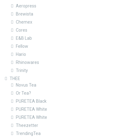
Aeropress
Brewista
Chemex
Cores
E&B Lab
Fellow
Hario
Rhinowares
Trinity
THEE
Novus Tea
Or Tea?
PURETEA Black
PURETEA White
PURETEA White
Theezetter
TrendingTea