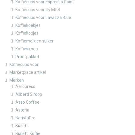
Koffiecups voor Espresso Point
Koffiecups voor Illy MPS
Koffiecups voor Lavazza Blue
Koffiekoekjes
Koffiekopjes
Koffiemelk en suiker
Koffiesiroop
Proefpakket
Koffiecups voor
Marketplace artikel
Merken
Aeropress
Aliberti Siroop
Asso Coffee
Astoria
BaristaPro
Bialetti
Bialetti Koffie