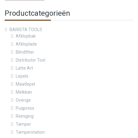
Productcategorieën
BARISTA TOOLS
Afklopbak
Afkloplade
Blindfilter
Distributor Tool
Latte Art
Lepels
Maatlepel
Melkkan
Overige
Puqpress
Reiniging
Tamper
Tamperstation