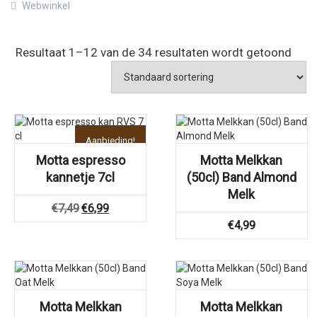
Webwinkel
Resultaat 1–12 van de 34 resultaten wordt getoond
Aanbieding!
Motta espresso
Motta Melkkan
kannetje 7cl
(50cl) Band Almond
Melk
Oorspronkelijke
Huidige
€
7,49
€
6,99
prijs
prijs
€
4,99
was:
is:
€7,49.
€6,99.
Motta Melkkan
Motta Melkkan