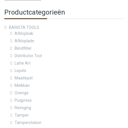
Productcategorieën
BARISTA TOOLS
Afklopbak
Afkloplade
Blindfilter
Distributor Tool
Latte Art
Lepels
Maatlepel
Melkkan
Overige
Puqpress
Reiniging
Tamper
Tamperstation