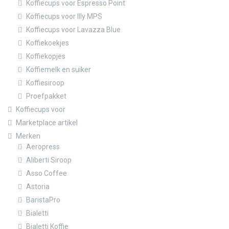
Koffiecups voor Espresso Point
Koffiecups voor Illy MPS
Koffiecups voor Lavazza Blue
Koffiekoekjes
Koffiekopjes
Koffiemelk en suiker
Koffiesiroop
Proefpakket
Koffiecups voor
Marketplace artikel
Merken
Aeropress
Aliberti Siroop
Asso Coffee
Astoria
BaristaPro
Bialetti
Bialetti Koffie