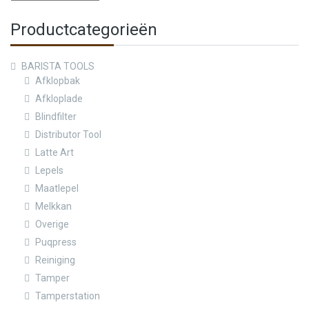
Productcategorieën
BARISTA TOOLS
Afklopbak
Afkloplade
Blindfilter
Distributor Tool
Latte Art
Lepels
Maatlepel
Melkkan
Overige
Puqpress
Reiniging
Tamper
Tamperstation