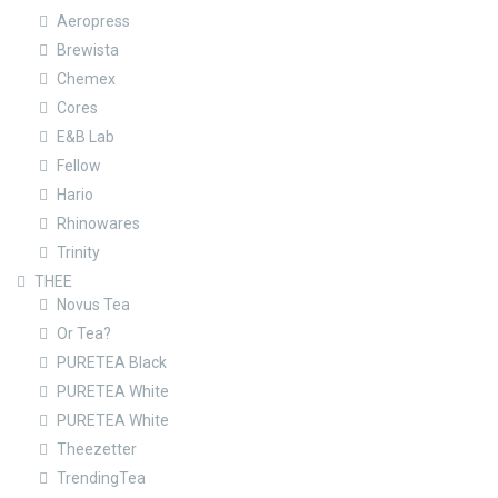
Aeropress
Brewista
Chemex
Cores
E&B Lab
Fellow
Hario
Rhinowares
Trinity
THEE
Novus Tea
Or Tea?
PURETEA Black
PURETEA White
PURETEA White
Theezetter
TrendingTea