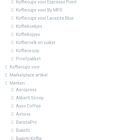
Koffiecups voor Espresso Point
Koffiecups voor Illy MPS
Koffiecups voor Lavazza Blue
Koffiekoekjes
Koffiekopjes
Koffiemelk en suiker
Koffiesiroop
Proefpakket
Koffiecups voor
Marketplace artikel
Merken
Aeropress
Aliberti Siroop
Asso Coffee
Astoria
BaristaPro
Bialetti
Bialetti Koffie