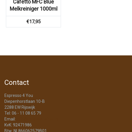
Cafetto MFC Blue
Melkreiniger 1000ml
€
17,95
Contact
Espresso 4 You
Diepenhorstlaan 10-B
2288 EW Rijswijk
Tel: 06 - 11 08 65 79
Email:
info@Espresso4You.nl
KvK: 92471986
Btw: NL866062579B01