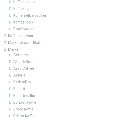
Koffiekoekjes
Koffiekopjes
Koffiemelk en suiker
Koffiesiroop
Proefpakket
Koffiecups voor
Marketplace artikel
Merken
Aeropress
Aliberti Siroop
Asso Coffee
Astoria
BaristaPro
Bialetti
Bialetti Koffie
Bonomi Koffie
Breda Koffie
Bristot Koffie