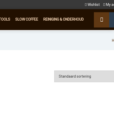
Wishlist
My a
TOOLS
SLOW COFFEE
REINIGING & ONDERHOUD