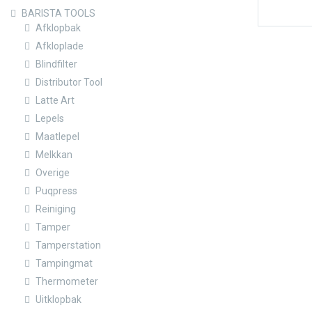
BARISTA TOOLS
Afklopbak
Afkloplade
Blindfilter
Distributor Tool
Latte Art
Lepels
Maatlepel
Melkkan
Overige
Puqpress
Reiniging
Tamper
Tamperstation
Tampingmat
Thermometer
Uitklopbak