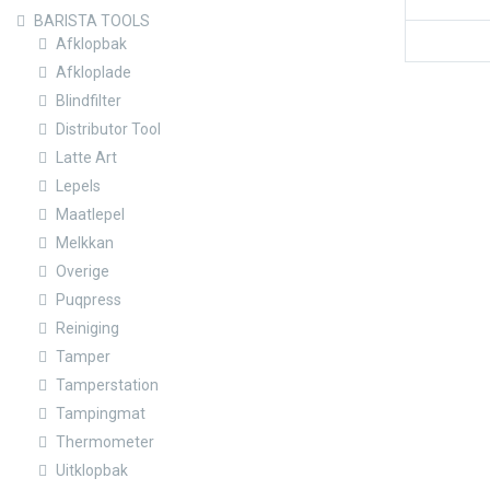
BARISTA TOOLS
Afklopbak
Afkloplade
Blindfilter
Distributor Tool
Latte Art
Lepels
Maatlepel
Melkkan
Overige
Puqpress
Reiniging
Tamper
Tamperstation
Tampingmat
Thermometer
Uitklopbak