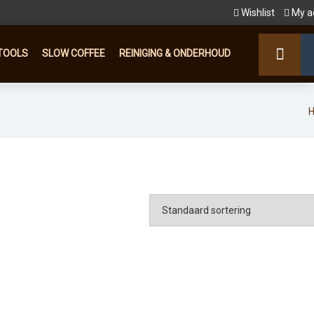
Wishlist
My a
TOOLS
SLOW COFFEE
REINIGING & ONDERHOUD