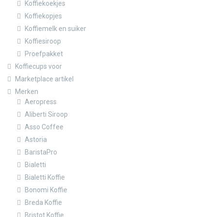
Koffiekoekjes
Koffiekopjes
Koffiemelk en suiker
Koffiesiroop
Proefpakket
Koffiecups voor
Marketplace artikel
Merken
Aeropress
Aliberti Siroop
Asso Coffee
Astoria
BaristaPro
Bialetti
Bialetti Koffie
Bonomi Koffie
Breda Koffie
Bristot Koffie