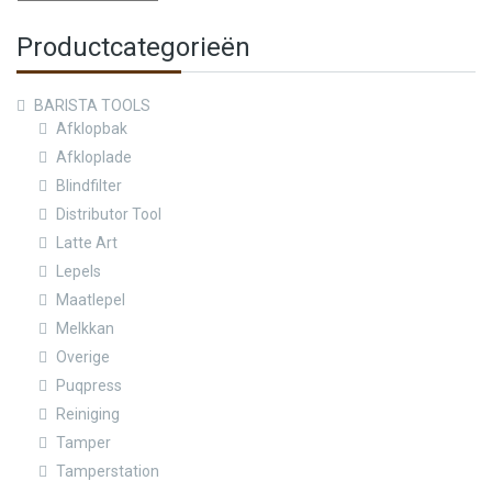
Productcategorieën
BARISTA TOOLS
Afklopbak
Afkloplade
Blindfilter
Distributor Tool
Latte Art
Lepels
Maatlepel
Melkkan
Overige
Puqpress
Reiniging
Tamper
Tamperstation