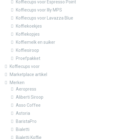
Koffiecups voor Espresso Point
Koffiecups voor Illy MPS
Koffiecups voor Lavazza Blue
Koffiekoekjes
Koffiekopjes
Koffiemelk en suiker
Koffiesiroop
Proefpakket
Koffiecups voor
Marketplace artikel
Merken
Aeropress
Aliberti Siroop
Asso Coffee
Astoria
BaristaPro
Bialetti
Bialetti Koffie