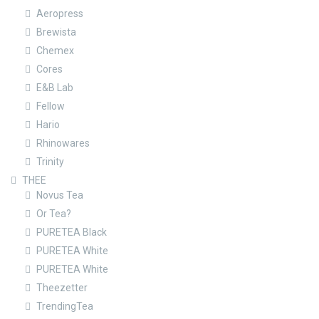
Aeropress
Brewista
Chemex
Cores
E&B Lab
Fellow
Hario
Rhinowares
Trinity
THEE
Novus Tea
Or Tea?
PURETEA Black
PURETEA White
PURETEA White
Theezetter
TrendingTea