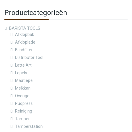
Productcategorieën
BARISTA TOOLS
Afklopbak
Afkloplade
Blindfilter
Distributor Tool
Latte Art
Lepels
Maatlepel
Melkkan
Overige
Puqpress
Reiniging
Tamper
Tamperstation