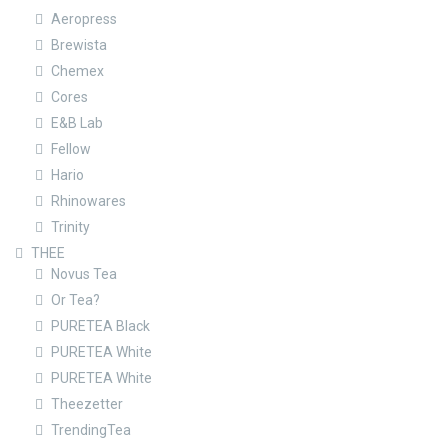
Aeropress
Brewista
Chemex
Cores
E&B Lab
Fellow
Hario
Rhinowares
Trinity
THEE
Novus Tea
Or Tea?
PURETEA Black
PURETEA White
PURETEA White
Theezetter
TrendingTea