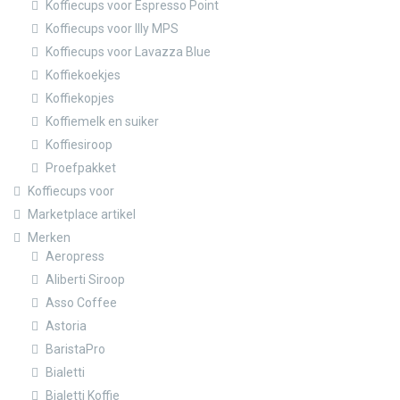
Koffiecups voor Espresso Point
Koffiecups voor Illy MPS
Koffiecups voor Lavazza Blue
Koffiekoekjes
Koffiekopjes
Koffiemelk en suiker
Koffiesiroop
Proefpakket
Koffiecups voor
Marketplace artikel
Merken
Aeropress
Aliberti Siroop
Asso Coffee
Astoria
BaristaPro
Bialetti
Bialetti Koffie