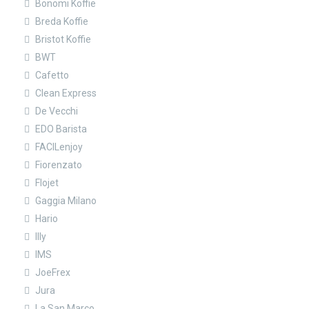
Bonomi Koffie
Breda Koffie
Bristot Koffie
BWT
Cafetto
Clean Express
De Vecchi
EDO Barista
FACILenjoy
Fiorenzato
Flojet
Gaggia Milano
Hario
Illy
IMS
JoeFrex
Jura
La San Marco