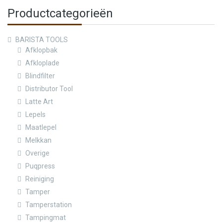
Productcategorieën
BARISTA TOOLS
Afklopbak
Afkloplade
Blindfilter
Distributor Tool
Latte Art
Lepels
Maatlepel
Melkkan
Overige
Puqpress
Reiniging
Tamper
Tamperstation
Tampingmat