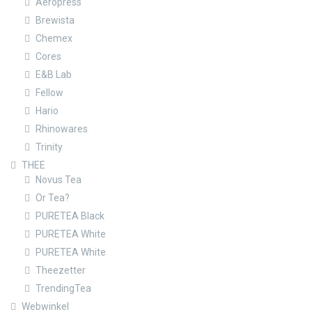
Aeropress
Brewista
Chemex
Cores
E&B Lab
Fellow
Hario
Rhinowares
Trinity
THEE
Novus Tea
Or Tea?
PURETEA Black
PURETEA White
PURETEA White
Theezetter
TrendingTea
Webwinkel