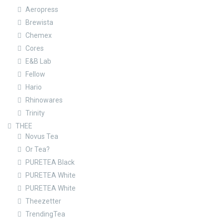
Aeropress
Brewista
Chemex
Cores
E&B Lab
Fellow
Hario
Rhinowares
Trinity
THEE
Novus Tea
Or Tea?
PURETEA Black
PURETEA White
PURETEA White
Theezetter
TrendingTea