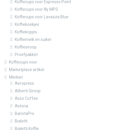
Koffiecups voor Espresso Point
Koffiecups voor Illy MPS
Koffiecups voor Lavazza Blue
Koffiekoekjes
Koffiekopjes
Koffiemelk en suiker
Koffiesiroop
Proefpakket
Koffiecups voor
Marketplace artikel
Merken
Aeropress
Aliberti Siroop
Asso Coffee
Astoria
BaristaPro
Bialetti
Bialetti Koffie