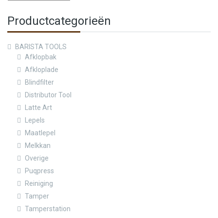
Productcategorieën
BARISTA TOOLS
Afklopbak
Afkloplade
Blindfilter
Distributor Tool
Latte Art
Lepels
Maatlepel
Melkkan
Overige
Puqpress
Reiniging
Tamper
Tamperstation