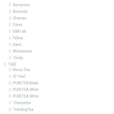
Aeropress
Brewista
Chemex
Cores
E&B Lab
Fellow
Hario
Rhinowares
Trinity
THEE
Novus Tea
Or Tea?
PURETEA Black
PURETEA White
PURETEA White
Theezetter
TrendingTea