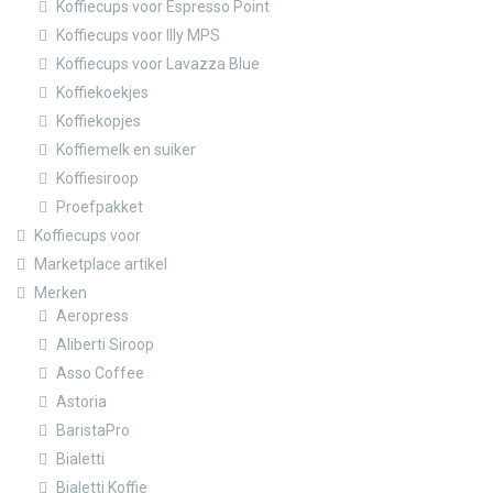
Koffiecups voor Espresso Point
Koffiecups voor Illy MPS
Koffiecups voor Lavazza Blue
Koffiekoekjes
Koffiekopjes
Koffiemelk en suiker
Koffiesiroop
Proefpakket
Koffiecups voor
Marketplace artikel
Merken
Aeropress
Aliberti Siroop
Asso Coffee
Astoria
BaristaPro
Bialetti
Bialetti Koffie