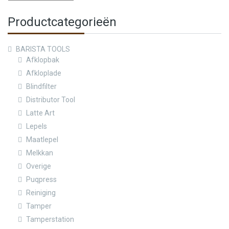
Productcategorieën
BARISTA TOOLS
Afklopbak
Afkloplade
Blindfilter
Distributor Tool
Latte Art
Lepels
Maatlepel
Melkkan
Overige
Puqpress
Reiniging
Tamper
Tamperstation