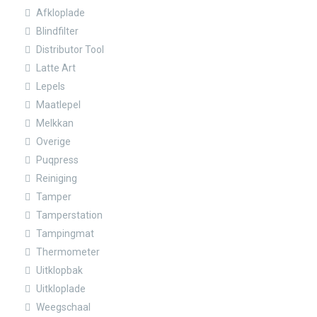
Afkloplade
Blindfilter
Distributor Tool
Latte Art
Lepels
Maatlepel
Melkkan
Overige
Puqpress
Reiniging
Tamper
Tamperstation
Tampingmat
Thermometer
Uitklopbak
Uitkloplade
Weegschaal