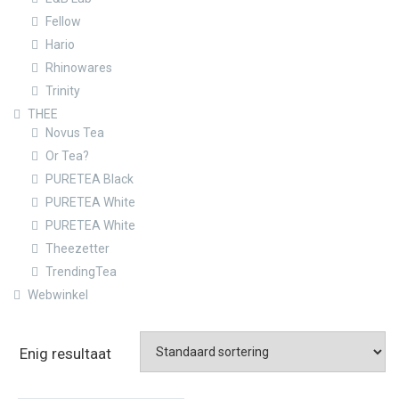
Fellow
Hario
Rhinowares
Trinity
THEE
Novus Tea
Or Tea?
PURETEA Black
PURETEA White
PURETEA White
Theezetter
TrendingTea
Webwinkel
Enig resultaat