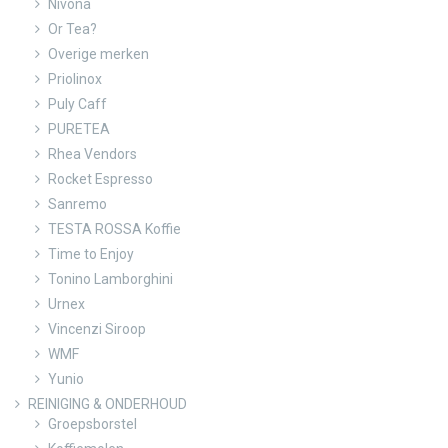
Nivona
Or Tea?
Overige merken
Priolinox
Puly Caff
PURETEA
Rhea Vendors
Rocket Espresso
Sanremo
TESTA ROSSA Koffie
Time to Enjoy
Tonino Lamborghini
Urnex
Vincenzi Siroop
WMF
Yunio
REINIGING & ONDERHOUD
Groepsborstel