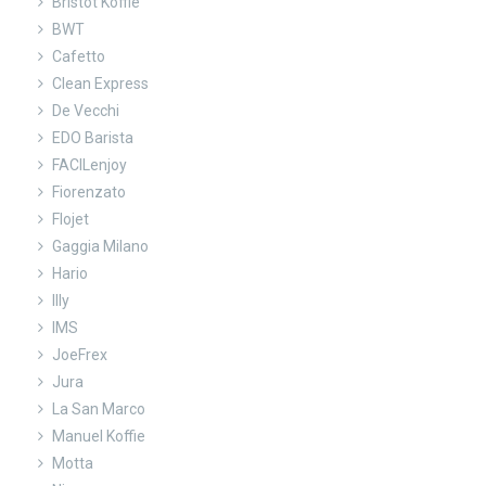
Bristot Koffie
BWT
Cafetto
Clean Express
De Vecchi
EDO Barista
FACILenjoy
Fiorenzato
Flojet
Gaggia Milano
Hario
Illy
IMS
JoeFrex
Jura
La San Marco
Manuel Koffie
Motta