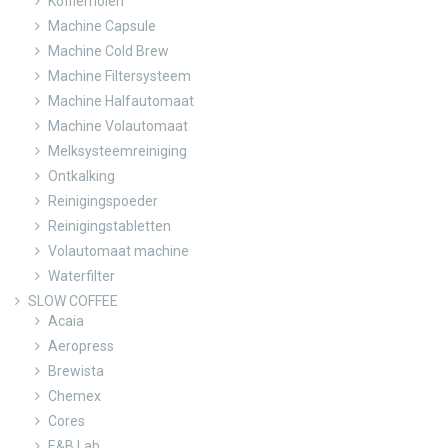
Koffiemolen
Machine Capsule
Machine Cold Brew
Machine Filtersysteem
Machine Halfautomaat
Machine Volautomaat
Melksysteemreiniging
Ontkalking
Reinigingspoeder
Reinigingstabletten
Volautomaat machine
Waterfilter
SLOW COFFEE
Acaia
Aeropress
Brewista
Chemex
Cores
E&B Lab