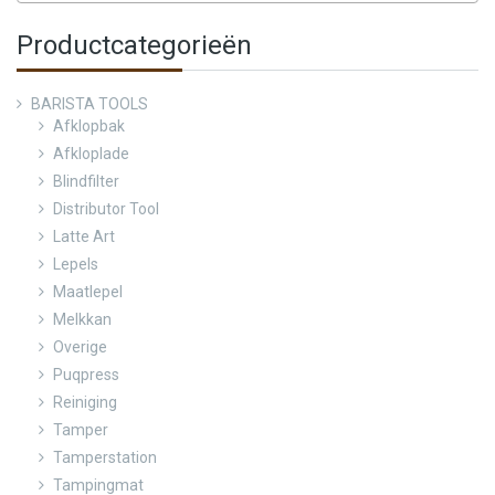
Productcategorieën
BARISTA TOOLS
Afklopbak
Afkloplade
Blindfilter
Distributor Tool
Latte Art
Lepels
Maatlepel
Melkkan
Overige
Puqpress
Reiniging
Tamper
Tamperstation
Tampingmat