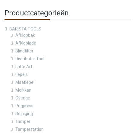
Productcategorieën
BARISTA TOOLS
Afklopbak
Afkloplade
Blindfilter
Distributor Tool
Latte Art
Lepels
Maatlepel
Melkkan
Overige
Puqpress
Reiniging
Tamper
Tamperstation