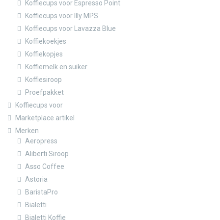
Koffiecups voor Espresso Point
Koffiecups voor Illy MPS
Koffiecups voor Lavazza Blue
Koffiekoekjes
Koffiekopjes
Koffiemelk en suiker
Koffiesiroop
Proefpakket
Koffiecups voor
Marketplace artikel
Merken
Aeropress
Aliberti Siroop
Asso Coffee
Astoria
BaristaPro
Bialetti
Bialetti Koffie