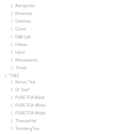
Aeropress
Brewista
Chemex
Cores
E&B Lab
Fellow
Hario
Rhinowares
Trinity
THEE
Novus Tea
Or Tea?
PURETEA Black
PURETEA White
PURETEA White
Theezetter
TrendingTea