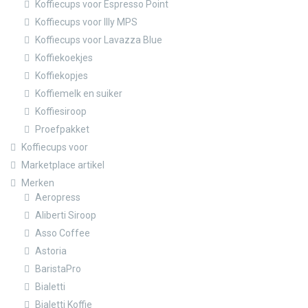
Koffiecups voor Espresso Point
Koffiecups voor Illy MPS
Koffiecups voor Lavazza Blue
Koffiekoekjes
Koffiekopjes
Koffiemelk en suiker
Koffiesiroop
Proefpakket
Koffiecups voor
Marketplace artikel
Merken
Aeropress
Aliberti Siroop
Asso Coffee
Astoria
BaristaPro
Bialetti
Bialetti Koffie