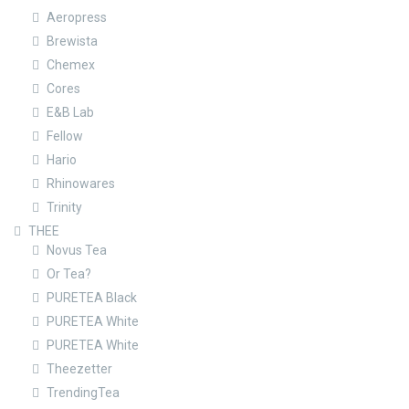
Aeropress
Brewista
Chemex
Cores
E&B Lab
Fellow
Hario
Rhinowares
Trinity
THEE
Novus Tea
Or Tea?
PURETEA Black
PURETEA White
PURETEA White
Theezetter
TrendingTea