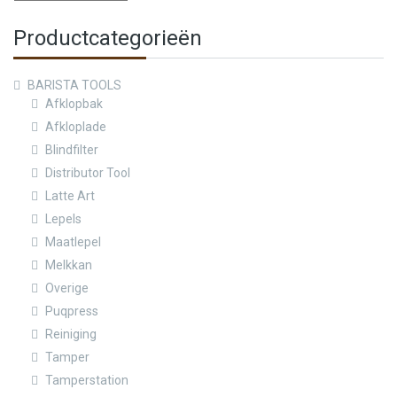
Productcategorieën
BARISTA TOOLS
Afklopbak
Afkloplade
Blindfilter
Distributor Tool
Latte Art
Lepels
Maatlepel
Melkkan
Overige
Puqpress
Reiniging
Tamper
Tamperstation